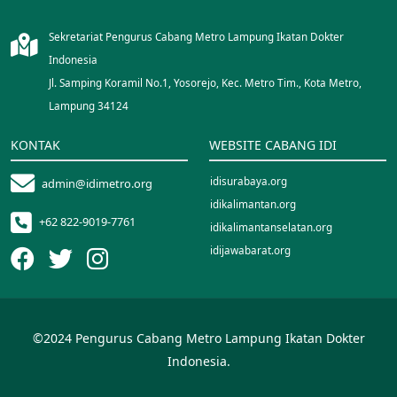
Sekretariat Pengurus Cabang Metro Lampung Ikatan Dokter
Indonesia
Jl. Samping Koramil No.1, Yosorejo, Kec. Metro Tim., Kota Metro,
Lampung 34124
KONTAK
WEBSITE CABANG IDI
idisurabaya.org
admin@idimetro.org
idikalimantan.org
+62 822-9019-7761
idikalimantanselatan.org
idijawabarat.org
idinusantara.org
idipalopo.org
idiparepare.org
©2024 Pengurus Cabang Metro Lampung Ikatan Dokter
idisorong.org
Indonesia.