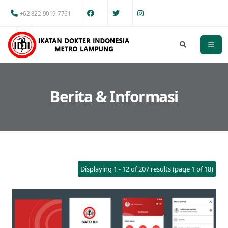
+62 822-9019-7761
Berita & Informasi
Displaying 1 - 12 of 207 results (page 1 of 18)