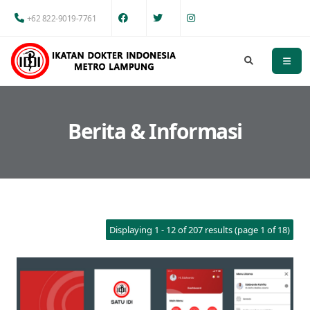
+62 822-9019-7761
Berita & Informasi
Displaying 1 - 12 of 207 results (page 1 of 18)