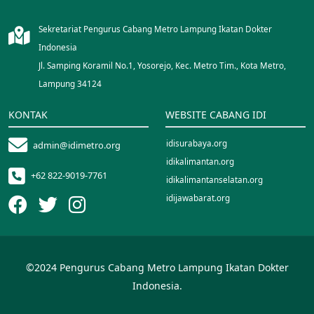
Sekretariat Pengurus Cabang Metro Lampung Ikatan Dokter
Indonesia
Jl. Samping Koramil No.1, Yosorejo, Kec. Metro Tim., Kota Metro,
Lampung 34124
KONTAK
WEBSITE CABANG IDI
idisurabaya.org
admin@idimetro.org
idikalimantan.org
+62 822-9019-7761
idikalimantanselatan.org
idijawabarat.org
idinusantara.org
idipalopo.org
idiparepare.org
©2024 Pengurus Cabang Metro Lampung Ikatan Dokter
idisorong.org
Indonesia.