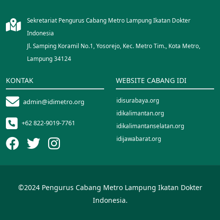
Sekretariat Pengurus Cabang Metro Lampung Ikatan Dokter
Indonesia
Jl. Samping Koramil No.1, Yosorejo, Kec. Metro Tim., Kota Metro,
Lampung 34124
KONTAK
WEBSITE CABANG IDI
idisurabaya.org
admin@idimetro.org
idikalimantan.org
+62 822-9019-7761
idikalimantanselatan.org
idijawabarat.org
idinusantara.org
idipalopo.org
idiparepare.org
©2024 Pengurus Cabang Metro Lampung Ikatan Dokter
idisorong.org
Indonesia.