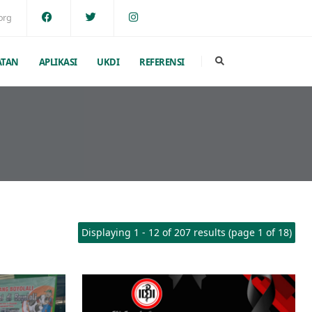
org
ATAN
APLIKASI
UKDI
REFERENSI
Displaying 1 - 12 of 207 results (page 1 of 18)