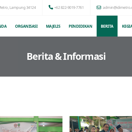
a Metro, Lampung 34124
+62 822-9019-7761
admin@idimetro.
NDA
ORGANISASI
MAJELIS
PENDIDIKAN
BERITA
KEGI
Berita & Informasi