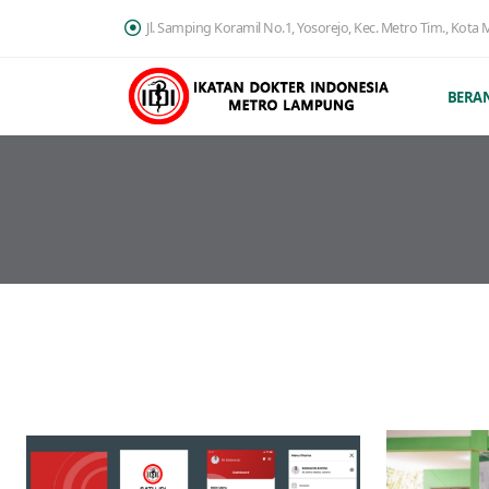
Jl. Samping Koramil No.1, Yosorejo, Kec. Metro Tim., Kot
BERA