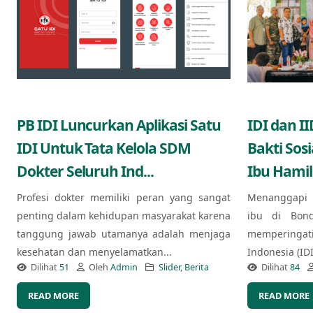
PB IDI Luncurkan Aplikasi Satu
IDI dan I
IDI Untuk Tata Kelola SDM
Bakti Sos
Dokter Seluruh Ind...
Ibu Hamil
Profesi dokter memiliki peran yang sangat
Menanggapi 
penting dalam kehidupan masyarakat karena
ibu di Bond
tanggung jawab utamanya adalah menjaga
memperingat
kesehatan dan menyelamatkan...
Indonesia (ID
Dilihat
51
Oleh
Admin
Slider
,
Berita
Dilihat
84
READ MORE
READ MORE