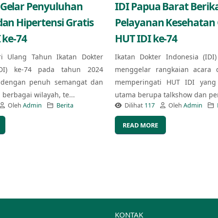
 Gelar Penyuluhan
IDI Papua Barat Berik
dan Hipertensi Gratis
Pelayanan Kesehatan G
 ke-74
HUT IDI ke-74
ri Ulang Tahun Ikatan Dokter
Ikatan Dokter Indonesia (IDI
IDI) ke-74 pada tahun 2024
menggelar rangkaian acara 
 dengan penuh semangat dan
memperingati HUT IDI yang 
berbagai wilayah, te...
utama berupa talkshow dan pe
Oleh
Admin
Berita
Dilihat
117
Oleh
Admin
READ MORE
KONTAK