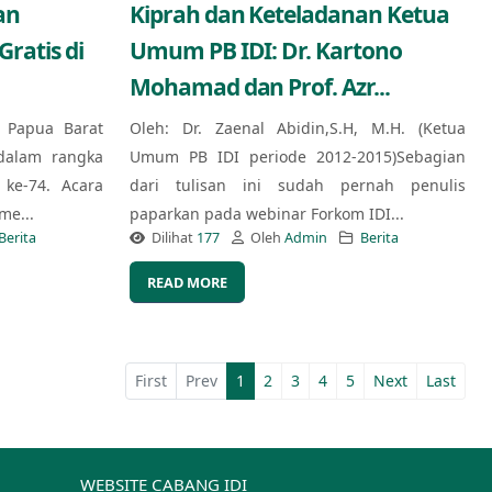
an
Kiprah dan Keteladanan Ketua
ratis di
Umum PB IDI: Dr. Kartono
Mohamad dan Prof. Azr...
) Papua Barat
Oleh: Dr. Zaenal Abidin,S.H, M.H. (Ketua
dalam rangka
Umum PB IDI periode 2012-2015)Sebagian
ke-74. Acara
dari tulisan ini sudah pernah penulis
me...
paparkan pada webinar Forkom IDI...
Berita
Dilihat
177
Oleh
Admin
Berita
READ MORE
First
Prev
1
2
3
4
5
Next
Last
WEBSITE CABANG IDI