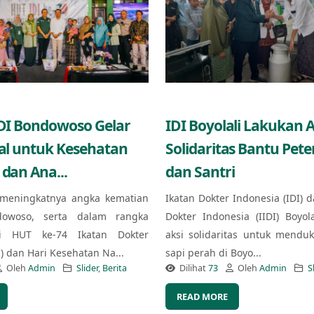
IDI Bondowoso Gelar
IDI Boyolali Lakukan A
ial untuk Kesehatan
Solidaritas Bantu Pet
 dan Ana...
dan Santri
meningkatnya angka kematian
Ikatan Dokter Indonesia (IDI) d
owoso, serta dalam rangka
Dokter Indonesia (IIDI) Boyol
i HUT ke-74 Ikatan Dokter
aksi solidaritas untuk mendu
I) dan Hari Kesehatan Na...
sapi perah di Boyo...
Oleh
Admin
Slider
,
Berita
Dilihat
73
Oleh
Admin
S
READ MORE