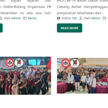
emen Kajian Sejarah Dan
(HUT) ke-74 Ikatan Dokter Indon
n DokterBidang Organisasi PB
Cabang Asmat menyelenggara
 November ini ada dua hari
penyuluhan kesehatan dan...
Oleh
Admin
Berita
Dilihat
100
Oleh
Admin
READ MORE