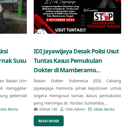
ksi
IDI Jayawijaya Desak Polisi Usut
ernak Susu
Tuntas Kasus Pemukulan
Dokter di Mamberamo...
an Ikatan Istri
Ikatan Dokter Indonesia (IDI) Cabang
ali menggelar
Jayawijaya meminta pihak kepolisian untuk
kung peternak
segera mengusut tuntas kasus pemukulan
yang menimpa dr. Yordan Sumomba,...
lider
,
Berita
Dilihat
130
Oleh
Admin
Slider
,
Berita
READ MORE