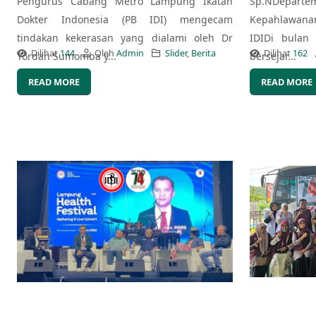
Pengurus Cabang Metro Lampung Ikatan
Sp.NDepart
Dokter Indonesia (PB IDI) mengecam
Kepahlawana
tindakan kekerasan yang dialami oleh Dr
IDIDi bulan
Dilihat
144
Oleh
Admin
Slider
,
Berita
Dilihat
162
Yordan Sumomba y...
bersejar...
READ MORE
READ MORE