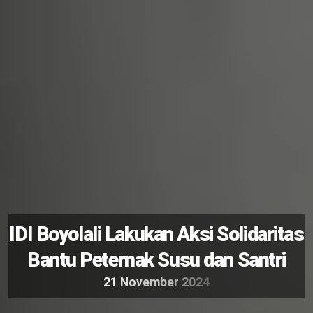
IDI Boyolali Lakukan Aksi Solidaritas
Bantu Peternak Susu dan Santri
2
1
N
o
v
e
m
b
e
r
2
0
2
4