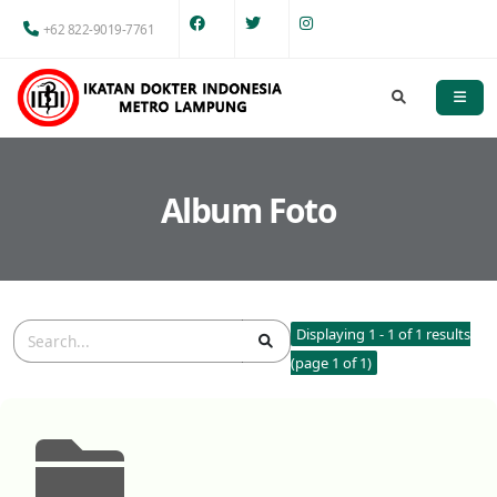
+62 822-9019-7761
Album Foto
Displaying 1 - 1 of 1 results
(page 1 of 1)