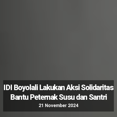
IDI Boyolali Lakukan Aksi Solidaritas
Bantu Peternak Susu dan Santri
2
1
N
o
v
e
m
b
e
r
2
0
2
4