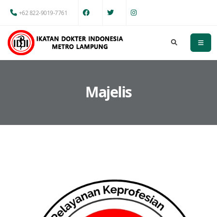
+62 822-9019-7761
Majelis