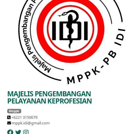
MAJELIS PENGEMBANGAN
PELAYANAN KEPROFESIAN
#mppk
+6221 3150679
mppk.idi@gmail.com