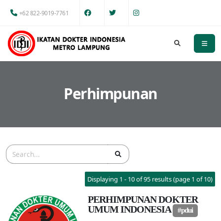
+62 822-9019-7761
Perhimpunan
Displaying 1 - 10 of 95 results (page 1 of 10)
PERHIMPUNAN DOKTER
UMUM INDONESIA
#pdui