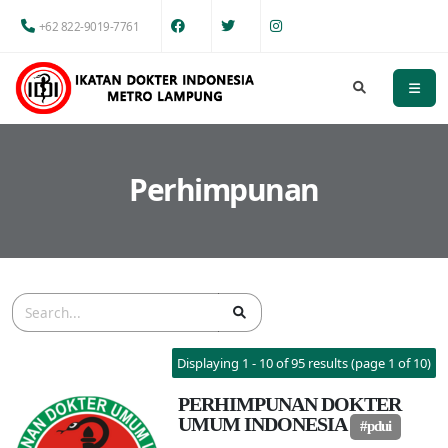
+62 822-9019-7761
Perhimpunan
Displaying 1 - 10 of 95 results (page 1 of 10)
PERHIMPUNAN DOKTER
UMUM INDONESIA
#pdui