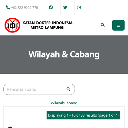
+62 822-9019-7761
Wilayah & Cabang
Wilayah
Cabang
Displaying 1 - 10 of 33 results (page 1 of 4)