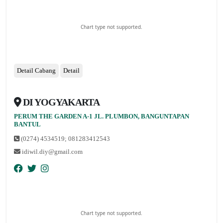
Chart type not supported.
Detail Cabang
Detail
DI YOGYAKARTA
PERUM THE GARDEN A-1 JL. PLUMBON, BANGUNTAPAN
nopqrstuvwxyz
BANTUL
(0274) 4534519; 081283412543
idiwil.diy@gmail.com
Chart type not supported.