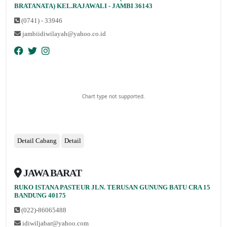
nopqrstuvwxyz
BRATANATA) KEL.RAJAWALI - JAMBI 36143
(0741) - 33946
jambiidiwilayah@yahoo.co.id
Chart type not supported.
Detail Cabang
Detail
JAWA BARAT
RUKO ISTANA PASTEUR JLN. TERUSAN GUNUNG BATU CRA 15
nopqrstuvwxyz
BANDUNG 40175
(022)-86065488
idiwiljabar@yahoo.com