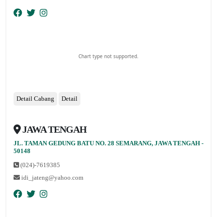
Chart type not supported.
Detail Cabang
Detail
JAWA TENGAH
JL. TAMAN GEDUNG BATU NO. 28 SEMARANG, JAWA TENGAH -
nopqrstuvwxyz
50148
(024)-7619385
idi_jateng@yahoo.com