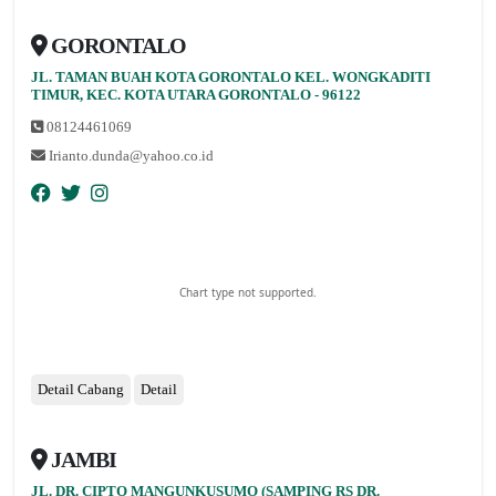
GORONTALO
JL. TAMAN BUAH KOTA GORONTALO KEL. WONGKADITI
nopqrstuvwxyz
TIMUR, KEC. KOTA UTARA GORONTALO - 96122
08124461069
Irianto.dunda@yahoo.co.id
Chart type not supported.
Detail Cabang
Detail
JAMBI
JL. DR. CIPTO MANGUNKUSUMO (SAMPING RS DR.