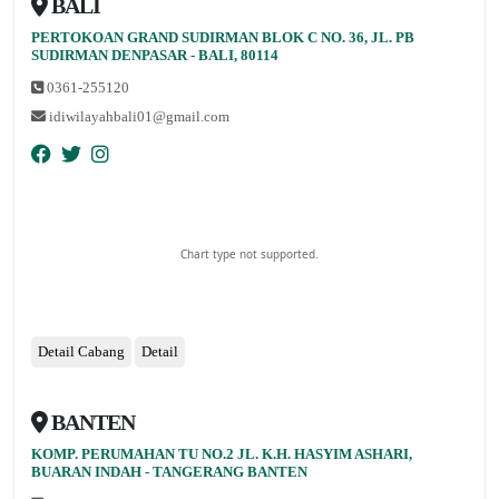
BALI
PERTOKOAN GRAND SUDIRMAN BLOK C NO. 36, JL. PB
nopqrstuvwxyz
SUDIRMAN DENPASAR - BALI, 80114
0361-255120
idiwilayahbali01@gmail.com
Chart type not supported.
Detail Cabang
Detail
BANTEN
KOMP. PERUMAHAN TU NO.2 JL. K.H. HASYIM ASHARI,
nopqrstuvwxyz
BUARAN INDAH - TANGERANG BANTEN