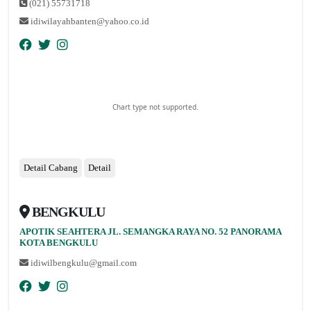
(021) 55731718
idiwilayahbanten@yahoo.co.id
Chart type not supported.
Detail Cabang
Detail
BENGKULU
nopqrstuvwxyz
APOTIK SEAHTERA JL. SEMANGKA RAYA NO. 52 PANORAMA
KOTA BENGKULU
idiwilbengkulu@gmail.com