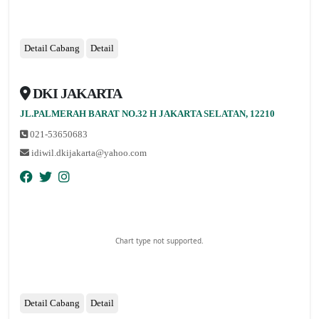
Detail Cabang
Detail
DKI JAKARTA
nopqrstuvwxyz
JL.PALMERAH BARAT NO.32 H JAKARTA SELATAN, 12210
021-53650683
idiwil.dkijakarta@yahoo.com
Chart type not supported.
Detail Cabang
Detail