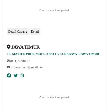
Chart type not supported.
Detail Cabang
Detail
JAWA TIMUR
nopqrstuvwxyz
JL. MAYJEN PROF. MOESTOPO 117 SURABAYA - JAWA TIMUR
(031) 5998157
idijawatimur@gmail.com
Chart type not supported.