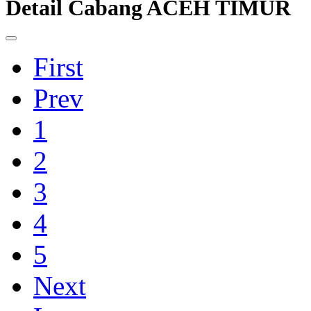
Detail Cabang ACEH TIMUR
First
Prev
1
2
3
4
5
Next