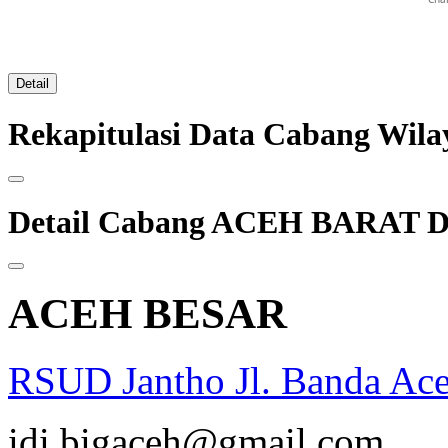
Detail
Rekapitulasi Data Cabang W
Detail Cabang ACEH BARAT 
ACEH BESAR
RSUD Jantho Jl. Banda Ac
opqrstuvwxyz
idi.bigaceh@gmail.com