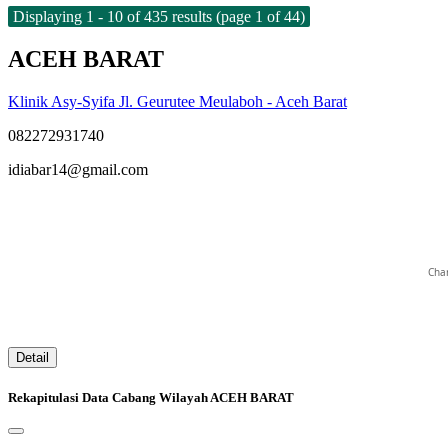
Displaying 1 - 10 of 435 results (page 1 of 44)
ACEH BARAT
qrstuvwxyz
Klinik Asy-Syifa Jl. Geurutee Meulaboh - Aceh Barat
082272931740
idiabar14@gmail.com
Char
Detail
Rekapitulasi Data Cabang Wilayah ACEH BARAT