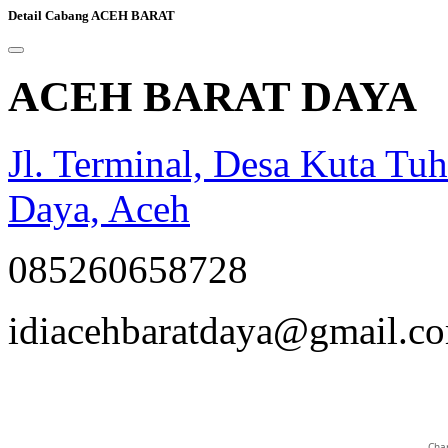
Detail Cabang ACEH BARAT
ACEH BARAT DAYA
Jl. Terminal, Desa Kuta Tu
Daya, Aceh
085260658728
opqrstuvwxyz
idiacehbaratdaya@gmail.c
Char