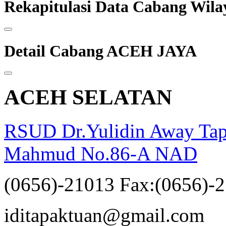
Rekapitulasi Data Cabang Wi
Detail Cabang ACEH JAYA
ACEH SELATAN
RSUD Dr.Yulidin Away Tapa
Mahmud No.86-A NAD
(0656)-21013 Fax:(0656)-
opqrstuvwxyz
iditapaktuan@gmail.com