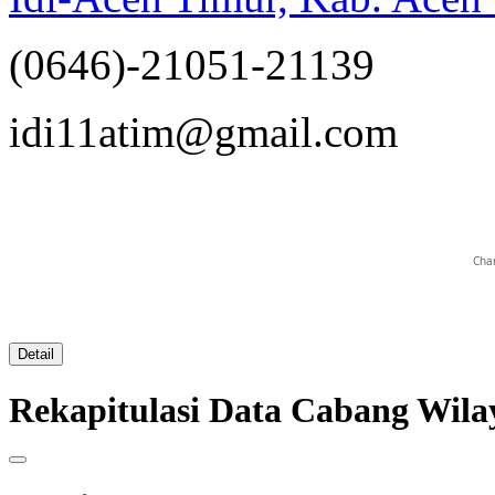
(0646)-21051-21139
opqrstuvwxyz
idi11atim@gmail.com
Char
Detail
Rekapitulasi Data Cabang Wi