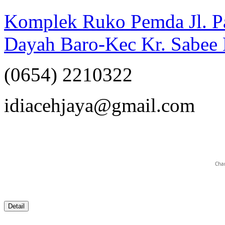
Komplek Ruko Pemda Jl. Pa
Dayah Baro-Kec Kr. Sabee 
(0654) 2210322
opqrstuvwxyz
idiacehjaya@gmail.com
Char
Detail