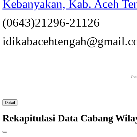
Kebanyakan, Kab. Aceh T
(0643)21296-21126
opqrstuvwxyz
idikabacehtengah@gmail.
Char
Detail
Rekapitulasi Data Cabang W