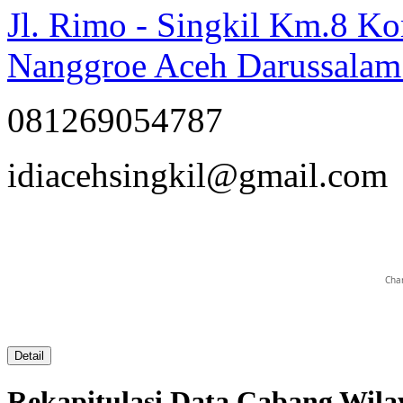
Jl. Rimo - Singkil Km.8 
Nanggroe Aceh Darussalam
081269054787
opqrstuvwxyz
idiacehsingkil@gmail.com
Char
Detail
Rekapitulasi Data Cabang Wi