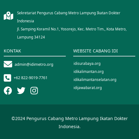
Sekretariat Pengurus Cabang Metro Lampung Ikatan Dokter
Indonesia
Jl. Samping Koramil No.1, Yosorejo, Kec. Metro Tim., Kota Metro,
Lampung 34124
KONTAK
WEBSITE CABANG IDI
idisurabaya.org
admin@idimetro.org
idikalimantan.org
+62 822-9019-7761
idikalimantanselatan.org
idijawabarat.org
idinusantara.org
idipalopo.org
idiparepare.org
©2024 Pengurus Cabang Metro Lampung Ikatan Dokter
idisorong.org
Indonesia.