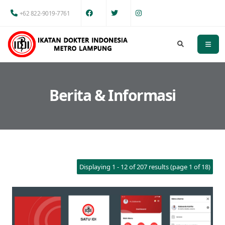
+62 822-9019-7761
Berita & Informasi
Displaying 1 - 12 of 207 results (page 1 of 18)